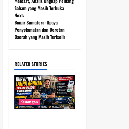
o
Melesat, Analis Ungkap Peluang
Saham yang Masih Terbuka
s
Next:
t
Banjir Sumatera: Upaya
Penyelamatan dan Deretan
n
Daerah yang Masih Terisolir
a
v
RELATED STORIES
i
g
a
Keuangan
t
KUR Rp100 Juta Tanpa
i
Agunan Buka Peluang Baru,