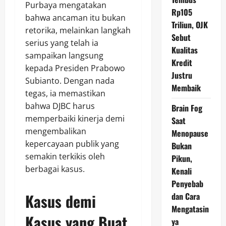
Purbaya mengatakan
Rp105
bahwa ancaman itu bukan
Triliun, OJK
retorika, melainkan langkah
Sebut
serius yang telah ia
Kualitas
sampaikan langsung
Kredit
kepada Presiden Prabowo
Justru
Subianto. Dengan nada
Membaik
tegas, ia memastikan
bahwa DJBC harus
Brain Fog
memperbaiki kinerja demi
Saat
mengembalikan
Menopause
kepercayaan publik yang
Bukan
semakin terkikis oleh
Pikun,
berbagai kasus.
Kenali
Penyebab
Kasus demi
dan Cara
Mengatasin
Kasus yang Buat
ya