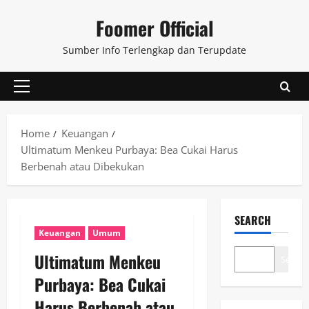
Skip
Foomer Official
to
content
Sumber Info Terlengkap dan Terupdate
Primary
Menu
Home
Keuangan
Ultimatum Menkeu Purbaya: Bea Cukai Harus
Berbenah atau Dibekukan
SEARCH
Keuangan
Umum
Ultimatum Menkeu
Search
Purbaya: Bea Cukai
Harus Berbenah atau