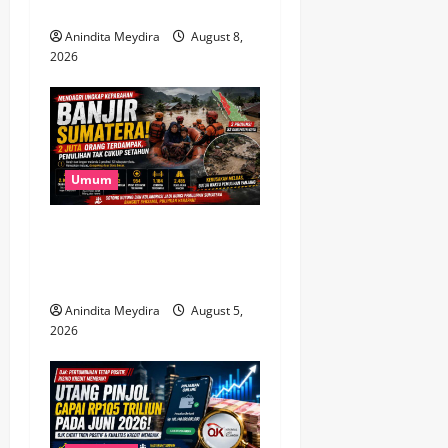
o
Bagaimana Nasib Pinjol?
Anindita Meydira
August 8,
n
2026
Umum
Banjir Besar Sumatera Jadi
Bencana Terluas, Lebih dari
2 Juta Warga Terdampak
Anindita Meydira
August 5,
2026