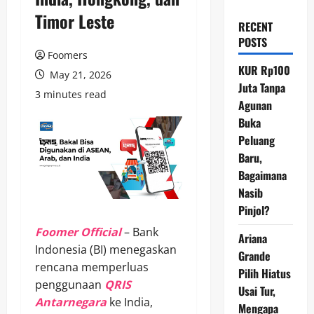
Timor Leste
RECENT
POSTS
Foomers
KUR Rp100
May 21, 2026
Juta Tanpa
3 minutes read
Agunan
Buka
Peluang
Baru,
Bagaimana
Nasib
Pinjol?
Foomer Official
– Bank
Ariana
Indonesia (BI) menegaskan
Grande
rencana memperluas
Pilih Hiatus
penggunaan
QRIS
Usai Tur,
Antarnegara
ke India,
Mengapa