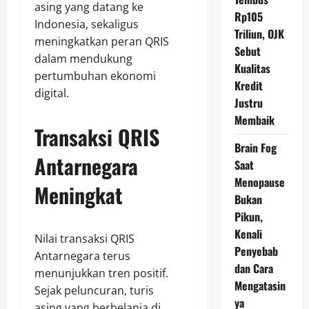
asing yang datang ke
Rp105
Indonesia, sekaligus
Triliun, OJK
meningkatkan peran QRIS
Sebut
dalam mendukung
Kualitas
pertumbuhan ekonomi
Kredit
digital.
Justru
Membaik
Transaksi QRIS
Brain Fog
Antarnegara
Saat
Menopause
Meningkat
Bukan
Pikun,
Kenali
Nilai transaksi QRIS
Penyebab
Antarnegara terus
dan Cara
menunjukkan tren positif.
Mengatasin
Sejak peluncuran, turis
ya
asing yang berbelanja di