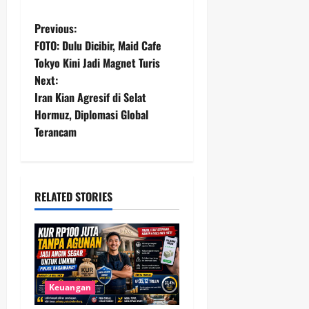
P
Previous:
FOTO: Dulu Dicibir, Maid Cafe
o
Tokyo Kini Jadi Magnet Turis
Next:
s
Iran Kian Agresif di Selat
t
Hormuz, Diplomasi Global
Terancam
n
a
RELATED STORIES
v
i
g
a
Keuangan