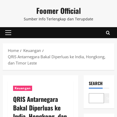
Skip
Foomer Official
to
content
Sumber Info Terlengkap dan Terupdate
Primary
Menu
Home
Keuangan
QRIS Antarnegara Bakal Diperluas ke India, Hongkong,
dan Timor Leste
SEARCH
Keuangan
QRIS Antarnegara
Search
Bakal Diperluas ke
India, Hongkong, dan