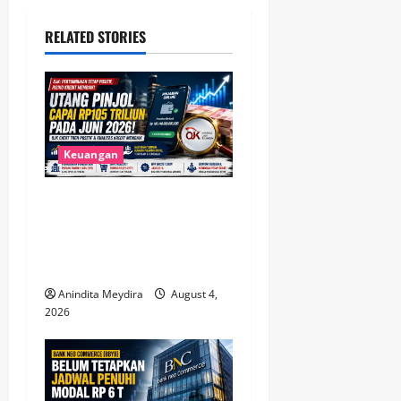
v
i
RELATED STORIES
g
a
t
Keuangan
i
Utang Pinjol Masyarakat
o
Tembus Rp105 Triliun, OJK
Sebut Kualitas Kredit Justru
n
Membaik
Anindita Meydira
August 4,
2026