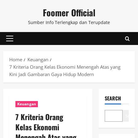
Skip
Foomer Official
to
content
Sumber Info Terlengkap dan Terupdate
Primary
Menu
Home
Keuangan
7 Kriteria Orang Kelas Ekonomi Menengah Atas yang
Kini Jadi Gambaran Gaya Hidup Modern
SEARCH
Keuangan
7 Kriteria Orang
Search
Kelas Ekonomi
Menengah Atas yang