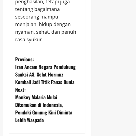
penghasilan, tetapi juga
tentang bagaimana
seseorang mampu
menjalani hidup dengan
nyaman, sehat, dan penuh
rasa syukur.
P
Previous:
Iran Ancam Negara Pendukung
o
Sanksi AS, Selat Hormuz
Kembali Jadi Titik Panas Dunia
s
Next:
t
Monkey Malaria Mulai
Ditemukan di Indonesia,
n
Pendaki Gunung Kini Diminta
Lebih Waspada
a