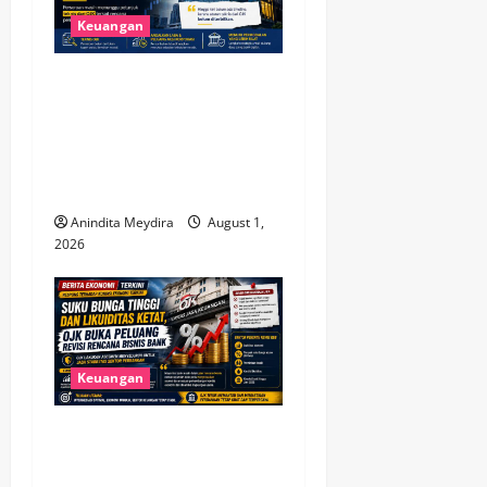
Keuangan
Bank Neo Commerce Belum
Tetapkan Target Modal Rp 6
Triliun, Fokus Tunggu
Aturan OJK dan Perkuat
Kinerja
Anindita Meydira
August 1,
2026
Keuangan
Suku Bunga Tinggi dan
Likuiditas Ketat, OJK Buka