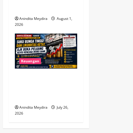
Aturan OJK dan Perkuat
Kinerja
Anindita Meydira
August 1,
2026
Keuangan
Suku Bunga Tinggi dan
Likuiditas Ketat, OJK Buka
Peluang Revisi Rencana
Bisnis Bank
Anindita Meydira
July 26,
2026