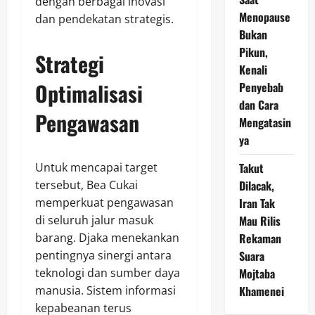
dengan berbagai inovasi
Menopause
dan pendekatan strategis.
Bukan
Pikun,
Strategi
Kenali
Optimalisasi
Penyebab
dan Cara
Pengawasan
Mengatasin
ya
Untuk mencapai target
Takut
tersebut, Bea Cukai
Dilacak,
memperkuat pengawasan
Iran Tak
di seluruh jalur masuk
Mau Rilis
barang. Djaka menekankan
Rekaman
pentingnya sinergi antara
Suara
teknologi dan sumber daya
Mojtaba
manusia. Sistem informasi
Khamenei
kepabeanan terus