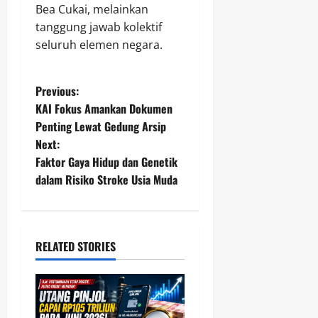
Bea Cukai, melainkan
tanggung jawab kolektif
seluruh elemen negara.
P
Previous:
KAI Fokus Amankan Dokumen
o
Penting Lewat Gedung Arsip
Next:
s
Faktor Gaya Hidup dan Genetik
t
dalam Risiko Stroke Usia Muda
n
a
RELATED STORIES
v
i