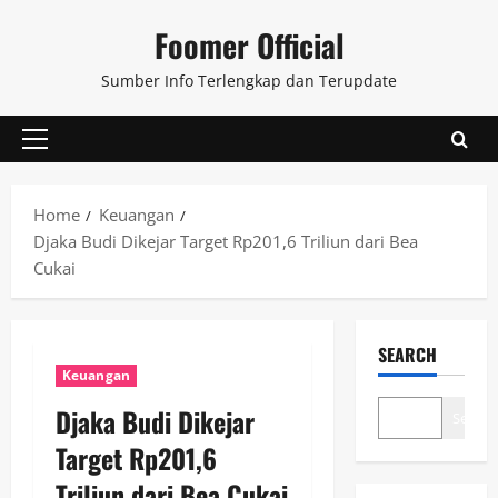
Skip
Foomer Official
to
content
Sumber Info Terlengkap dan Terupdate
Primary
Menu
Home
Keuangan
Djaka Budi Dikejar Target Rp201,6 Triliun dari Bea
Cukai
SEARCH
Keuangan
Djaka Budi Dikejar
Search
Target Rp201,6
Triliun dari Bea Cukai