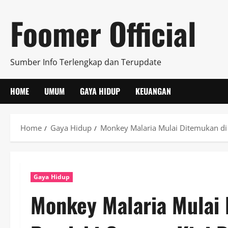
Skip
Foomer Official
to
content
Sumber Info Terlengkap dan Terupdate
HOME
UMUM
GAYA HIDUP
KEUANGAN
Home
Gaya Hidup
Monkey Malaria Mulai Ditemukan di
Gaya Hidup
Monkey Malaria Mulai 