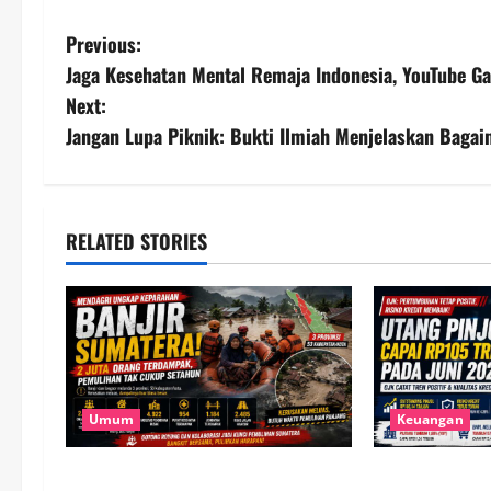
P
Previous:
Jaga Kesehatan Mental Remaja Indonesia, YouTube Ga
o
Next:
s
Jangan Lupa Piknik: Bukti Ilmiah Menjelaskan Bag
t
n
RELATED STORIES
a
v
i
g
Umum
Keuangan
a
Banjir Besar Sumatera Jadi
Utang Pinjol 