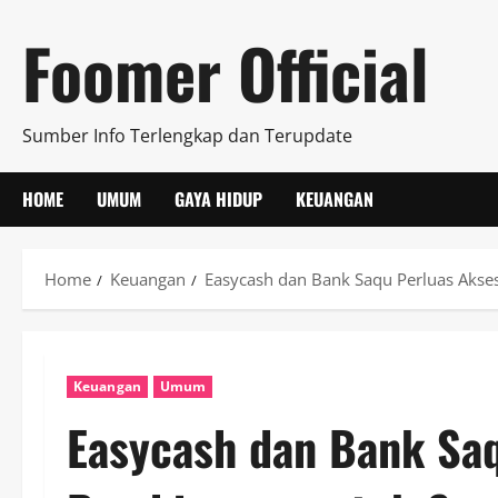
Skip
Foomer Official
to
content
Sumber Info Terlengkap dan Terupdate
HOME
UMUM
GAYA HIDUP
KEUANGAN
Home
Keuangan
Easycash dan Bank Saqu Perluas Akse
Keuangan
Umum
Easycash dan Bank Sa