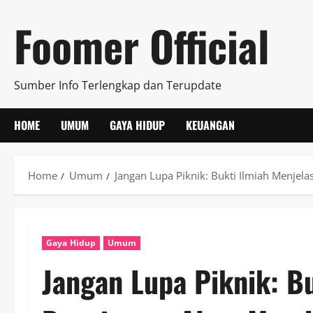
Skip
Foomer Official
to
content
Sumber Info Terlengkap dan Terupdate
HOME
UMUM
GAYA HIDUP
KEUANGAN
Home
Umum
Jangan Lupa Piknik: Bukti Ilmiah Menj
Gaya Hidup
Umum
Jangan Lupa Piknik: B