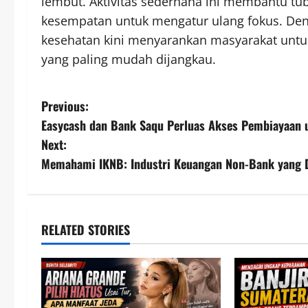
lembut. Aktivitas sederhana ini membantu tu
kesempatan untuk mengatur ulang fokus. Deng
kesehatan kini menyarankan masyarakat untuk
yang paling mudah dijangkau.
P
Previous:
Easycash dan Bank Saqu Perluas Akses Pembiayaan 
o
Next:
s
Memahami IKNB: Industri Keuangan Non-Bank yang D
t
n
RELATED STORIES
a
v