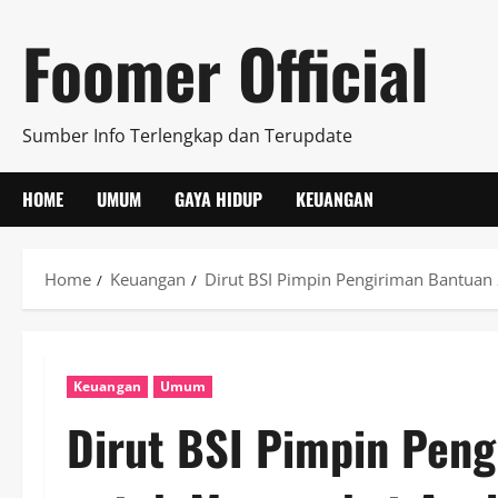
Skip
Foomer Official
to
content
Sumber Info Terlengkap dan Terupdate
HOME
UMUM
GAYA HIDUP
KEUANGAN
Home
Keuangan
Dirut BSI Pimpin Pengiriman Bantuan
Keuangan
Umum
Dirut BSI Pimpin Peng