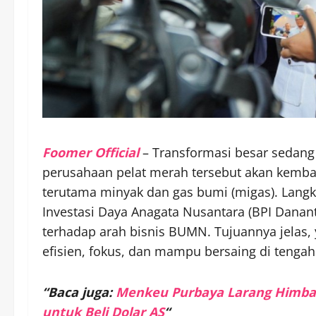
Foomer Official
– Transformasi besar sedang 
perusahaan pelat merah tersebut akan kembal
terutama minyak dan gas bumi (migas). Langk
Investasi Daya Anagata Nusantara (BPI Danant
terhadap arah bisnis BUMN. Tujuannya jelas,
efisien, fokus, dan mampu bersaing di tenga
“Baca juga:
Menkeu Purbaya Larang Himbar
untuk Beli Dolar AS
“