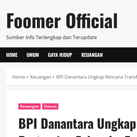
Skip
Foomer Official
to
content
Sumber Info Terlengkap dan Terupdate
HOME
UMUM
GAYA HIDUP
KEUANGAN
Home
Keuangan
BPI Danantara Ungkap Rencana Transf
Keuangan
Umum
BPI Danantara Ungkap