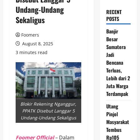
Undang-Undang
RECENT
Sekaligus
POSTS
Banjir
Foomers
Besar
August 8, 2025
Sumatera
3 minutes read
Jadi
Bencana
Terluas,
Lebih dari 2
Juta Warga
Terdampak
Blokir Rekening Nganggur,
Utang
PPATK Disebut Langgar 5
Pinjol
Undang-Undang Sekaligus
Masyarakat
Tembus
Rp105
Foomer Official
– Dalam