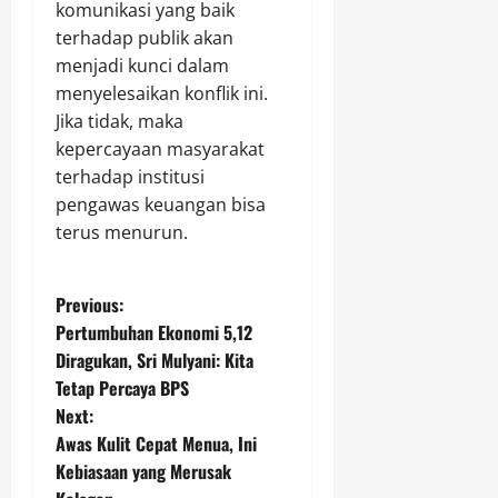
komunikasi yang baik
terhadap publik akan
menjadi kunci dalam
menyelesaikan konflik ini.
Jika tidak, maka
kepercayaan masyarakat
terhadap institusi
pengawas keuangan bisa
terus menurun.
P
Previous:
Pertumbuhan Ekonomi 5,12
o
Diragukan, Sri Mulyani: Kita
Tetap Percaya BPS
s
Next:
t
Awas Kulit Cepat Menua, Ini
Kebiasaan yang Merusak