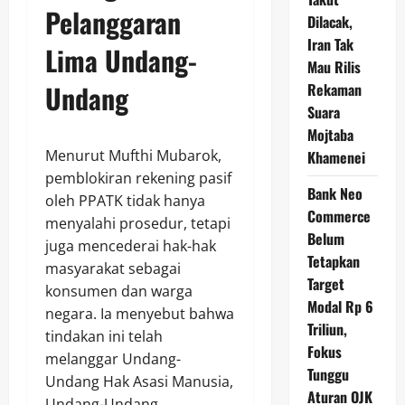
Pelanggaran
Dilacak,
Iran Tak
Lima Undang-
Mau Rilis
Undang
Rekaman
Suara
Mojtaba
Menurut Mufthi Mubarok,
Khamenei
pemblokiran rekening pasif
Bank Neo
oleh PPATK tidak hanya
Commerce
menyalahi prosedur, tetapi
Belum
juga mencederai hak-hak
Tetapkan
masyarakat sebagai
Target
konsumen dan warga
Modal Rp 6
negara. Ia menyebut bahwa
Triliun,
tindakan ini telah
Fokus
melanggar Undang-
Tunggu
Undang Hak Asasi Manusia,
Aturan OJK
Undang-Undang