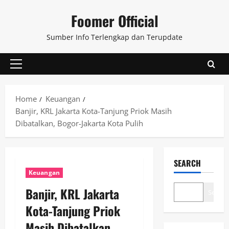
Skip
Foomer Official
to
content
Sumber Info Terlengkap dan Terupdate
Primary
Menu
Home
Keuangan
Banjir, KRL Jakarta Kota-Tanjung Priok Masih
Dibatalkan, Bogor-Jakarta Kota Pulih
SEARCH
Keuangan
Banjir, KRL Jakarta
Search
Kota-Tanjung Priok
Masih Dibatalkan,