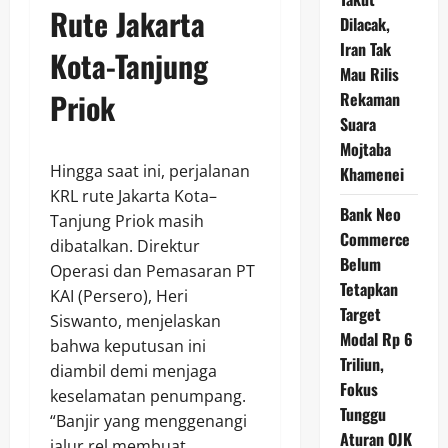
Rute Jakarta
Dilacak,
Iran Tak
Kota-Tanjung
Mau Rilis
Priok
Rekaman
Suara
Mojtaba
Hingga saat ini, perjalanan
Khamenei
KRL rute Jakarta Kota–
Bank Neo
Tanjung Priok masih
Commerce
dibatalkan. Direktur
Belum
Operasi dan Pemasaran PT
Tetapkan
KAI (Persero), Heri
Target
Siswanto, menjelaskan
Modal Rp 6
bahwa keputusan ini
Triliun,
diambil demi menjaga
Fokus
keselamatan penumpang.
Tunggu
“Banjir yang menggenangi
Aturan OJK
jalur rel membuat