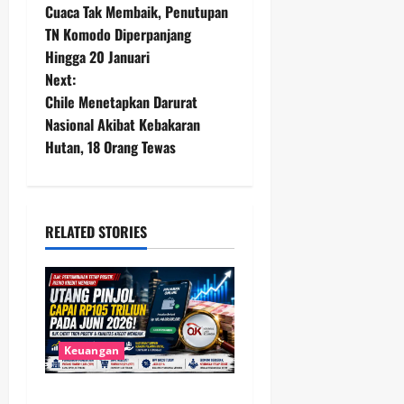
Cuaca Tak Membaik, Penutupan
o
TN Komodo Diperpanjang
Hingga 20 Januari
s
Next:
t
Chile Menetapkan Darurat
Nasional Akibat Kebakaran
n
Hutan, 18 Orang Tewas
a
v
RELATED STORIES
i
g
a
Keuangan
t
Utang Pinjol Masyarakat