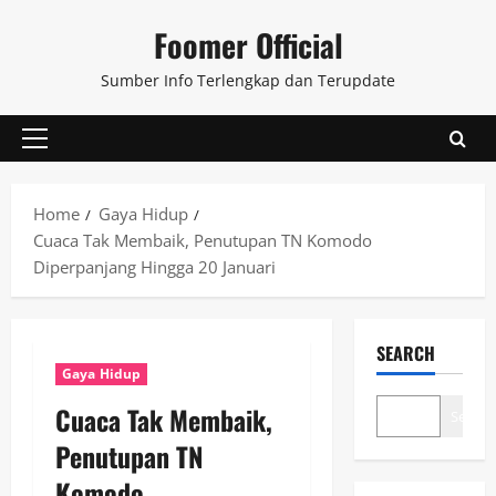
Skip
Foomer Official
to
content
Sumber Info Terlengkap dan Terupdate
Primary
Menu
Home
Gaya Hidup
Cuaca Tak Membaik, Penutupan TN Komodo
Diperpanjang Hingga 20 Januari
SEARCH
Gaya Hidup
Cuaca Tak Membaik,
Search
Penutupan TN
Komodo