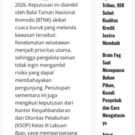
2026. Keputusan ini diambil
Triliun, OJK
oleh Balai Taman Nasional
Sebut
Komodo (BTNK) akibat
Kualitas
cuaca buruk yang melanda
Kredit
kawasan tersebut.
Justru
Keselamatan wisatawan
Membaik
menjadi prioritas utama,
Brain Fog
sehingga pengelola taman
Saat
tidak ingin mengambil
Menopause
risiko yang dapat
Bukan
membahayakan
Pikun,
pengunjung. Penutupan
Kenali
sementara ini juga
Penyebab
mengikuti keputusan dari
dan Cara
Kantor Kesyahbandaran
Mengatasin
dan Otoritas Pelabuhan
ya
(KSOP) Kelas III Labuan
Bajo, yang memperpanjang
Takut