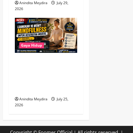
Anindita Meydira
July 29,
2026
Gaya Hidup
Luangkan 10 Menit untuk
Mindfulness, Cara
Sederhana Menjaga
Kesehatan Mental di Tengah
Kesibukan
Anindita Meydira
July 25,
2026
Copyright © Foomer Official | All rights reserved.
|