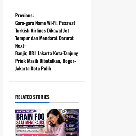
P
Previous:
Gara-gara Nama Wi-Fi, Pesawat
o
Turkish Airlines Dikawal Jet
Tempur dan Mendarat Darurat
s
Next:
t
Banjir, KRL Jakarta Kota-Tanjung
Priok Masih Dibatalkan, Bogor-
n
Jakarta Kota Pulih
a
v
RELATED STORIES
i
g
a