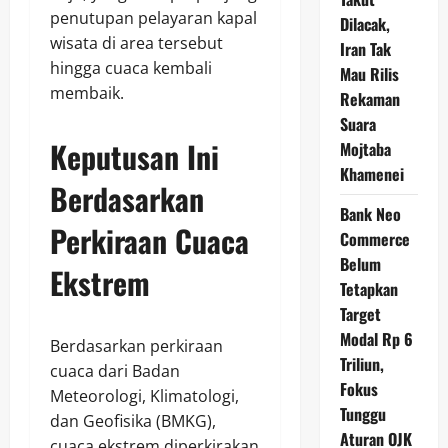
penutupan pelayaran kapal
Dilacak,
wisata di area tersebut
Iran Tak
hingga cuaca kembali
Mau Rilis
membaik.
Rekaman
Suara
Keputusan Ini
Mojtaba
Khamenei
Berdasarkan
Bank Neo
Perkiraan Cuaca
Commerce
Belum
Ekstrem
Tetapkan
Target
Modal Rp 6
Berdasarkan perkiraan
Triliun,
cuaca dari Badan
Fokus
Meteorologi, Klimatologi,
Tunggu
dan Geofisika (BMKG),
Aturan OJK
cuaca ekstrem diperkirakan