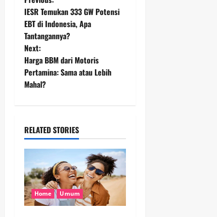
P
IESR Temukan 333 GW Potensi
o
EBT di Indonesia, Apa
Tantangannya?
s
Next:
t
Harga BBM dari Motoris
Pertamina: Sama atau Lebih
n
Mahal?
a
v
RELATED STORIES
i
g
a
Home
Umum
t