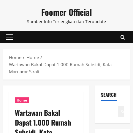
Skip
Foomer Official
to
content
Sumber Info Terlengkap dan Terupdate
Primary
Menu
Home
Home
Wartawan Bakal Dapat 1.000 Rumah Subsidi, Kata
Maruarar Sirait
SEARCH
Home
Wartawan Bakal
Search
Dapat 1.000 Rumah
Subsidi, Kata