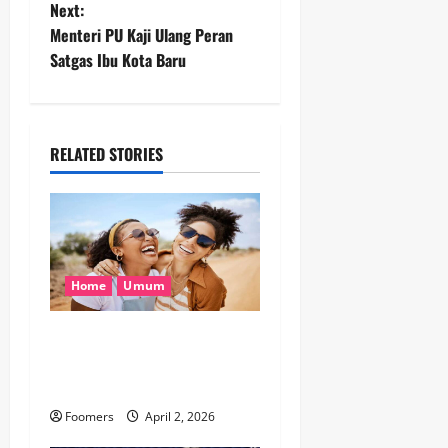
Next:
s
Menteri PU Kaji Ulang Peran
t
Satgas Ibu Kota Baru
n
a
RELATED STORIES
v
i
g
Home
Umum
a
Tradisi April Fools di Dunia:
t
Dari Ikan Kertas hingga Misi
Palsu yang Menghibur
i
Foomers
April 2, 2026
o