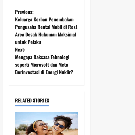
P
Previous:
Keluarga Korban Penembakan
o
Pengusaha Rental Mobil di Rest
Area Desak Hukuman Maksimal
s
untuk Pelaku
t
Next:
Mengapa Raksasa Teknologi
n
seperti Microsoft dan Meta
Berinvestasi di Energi Nuklir?
a
v
i
RELATED STORIES
g
a