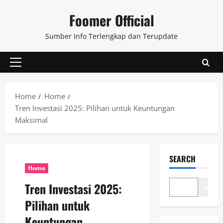
Skip
Foomer Official
to
content
Sumber Info Terlengkap dan Terupdate
Primary
Menu
Home
Home
Tren Investasi 2025: Pilihan untuk Keuntungan
Maksimal
SEARCH
Home
Tren Investasi 2025:
Search
Pilihan untuk
Keuntungan