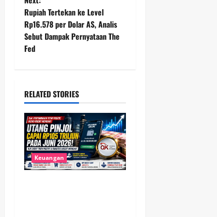
t
Rupiah Tertekan ke Level
Rp16.578 per Dolar AS, Analis
n
Sebut Dampak Pernyataan The
Fed
a
v
i
RELATED STORIES
g
a
t
Keuangan
i
Utang Pinjol Masyarakat
o
Tembus Rp105 Triliun, OJK
Sebut Kualitas Kredit Justru