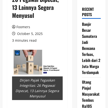
13 Lainnya Segera
RECENT
Menyusul
POSTS
Banjir
Foomers
Besar
October 5, 2025
Sumatera
3 minutes read
Jadi
Bencana
Terluas,
Lebih dari 2
Juta Warga
Terdampak
Dirjen Pajak Tegaskan
Utang
Integritas: 26 Pegawai
Pinjol
Dipecat, 13 Lainnya Segera
Masyarakat
Menyusul
Tembus
Rp105