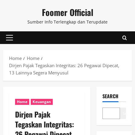
Skip
Foomer Official
to
content
Sumber Info Terlengkap dan Terupdate
Primary
Menu
Home
Home
Dirjen Pajak Tegaskan Integritas: 26 Pegawai Dipecat,
13 Lainnya Segera Menyusul
SEARCH
Home
Keuangan
Dirjen Pajak
Search
Tegaskan Integritas:
26 Pegawai Dipecat,