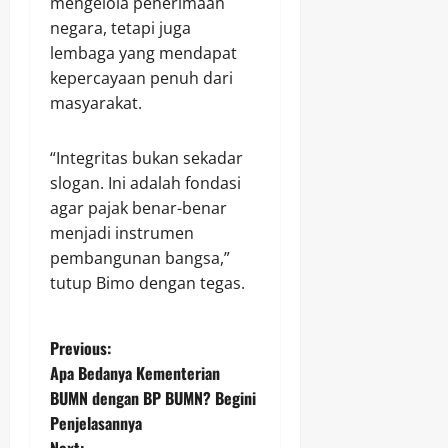
mengelola penerimaan
negara, tetapi juga
lembaga yang mendapat
kepercayaan penuh dari
masyarakat.
“Integritas bukan sekadar
slogan. Ini adalah fondasi
agar pajak benar-benar
menjadi instrumen
pembangunan bangsa,”
tutup Bimo dengan tegas.
P
Previous:
Apa Bedanya Kementerian
o
BUMN dengan BP BUMN? Begini
Penjelasannya
s
Next: