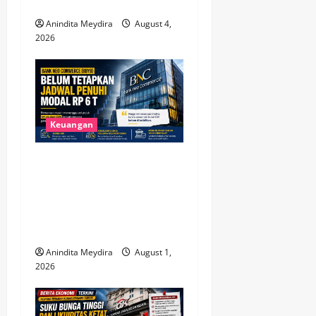
n
Membaik
Anindita Meydira
August 4,
2026
Keuangan
Bank Neo Commerce Belum
Tetapkan Target Modal Rp 6
Triliun, Fokus Tunggu
Aturan OJK dan Perkuat
Kinerja
Anindita Meydira
August 1,
2026