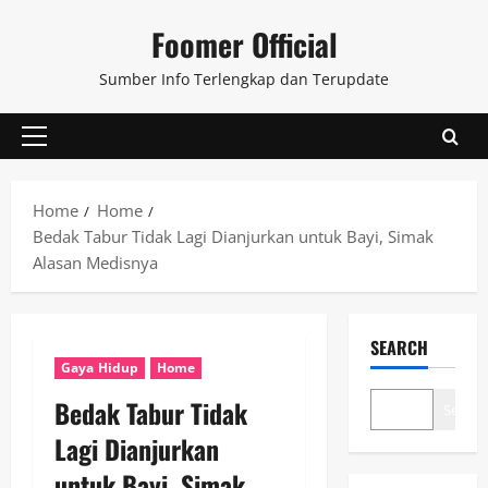
Skip
Foomer Official
to
content
Sumber Info Terlengkap dan Terupdate
Primary
Menu
Home
Home
Bedak Tabur Tidak Lagi Dianjurkan untuk Bayi, Simak
Alasan Medisnya
SEARCH
Gaya Hidup
Home
Bedak Tabur Tidak
Search
Lagi Dianjurkan
untuk Bayi, Simak