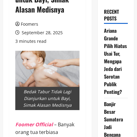
Alasan Medisnya
RECENT
POSTS
Foomers
Ariana
September 28, 2025
Grande
3 minutes read
Pilih Hiatus
Usai Tur,
Mengapa
Jeda dari
Sorotan
Publik
Penting?
Bedak Tabur Tidak Lagi
Dianjurkan untuk Bayi,
Banjir
Simak Alasan Medisnya
Besar
Sumatera
Foomer Official
– Banyak
Jadi
orang tua terbiasa
Bencana