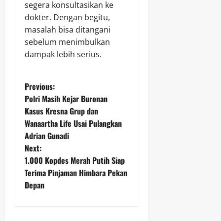
segera konsultasikan ke
dokter. Dengan begitu,
masalah bisa ditangani
sebelum menimbulkan
dampak lebih serius.
P
Previous:
Polri Masih Kejar Buronan
o
Kasus Kresna Grup dan
Wanaartha Life Usai Pulangkan
s
Adrian Gunadi
t
Next:
1.000 Kopdes Merah Putih Siap
n
Terima Pinjaman Himbara Pekan
Depan
a
v