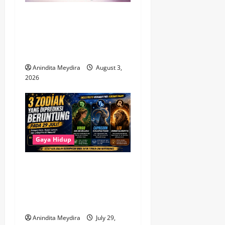
Brain Fog Saat Menopause
Bukan Pikun, Kenali
Penyebab dan Cara
Mengatasinya
Anindita Meydira
August 3,
2026
Gaya Hidup
3 Zodiak Paling Beruntung
pada 29 Juli 2026, Virgo
hingga Capricorn Diprediksi
Dapat Peluang Baru
Anindita Meydira
July 29,