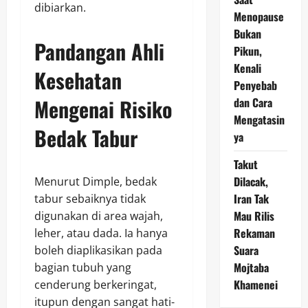
dibiarkan.
Menopause
Bukan
Pandangan Ahli
Pikun,
Kenali
Kesehatan
Penyebab
Mengenai Risiko
dan Cara
Mengatasin
Bedak Tabur
ya
Takut
Dilacak,
Menurut Dimple, bedak
Iran Tak
tabur sebaiknya tidak
Mau Rilis
digunakan di area wajah,
Rekaman
leher, atau dada. Ia hanya
Suara
boleh diaplikasikan pada
Mojtaba
bagian tubuh yang
Khamenei
cenderung berkeringat,
itupun dengan sangat hati-