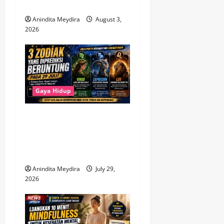
n
Mengatasinya
Anindita Meydira
August 3,
2026
Gaya Hidup
3 Zodiak Paling Beruntung
pada 29 Juli 2026, Virgo
hingga Capricorn Diprediksi
Dapat Peluang Baru
Anindita Meydira
July 29,
2026