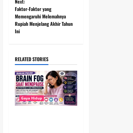
Next:
t
Faktor-Faktor yang
Memengaruhi Melemahnya
n
Rupiah Menjelang Akhir Tahun
Ini
a
v
i
RELATED STORIES
g
a
t
Gaya Hidup
i
Brain Fog Saat Menopause
o
Bukan Pikun, Kenali
Penyebab dan Cara