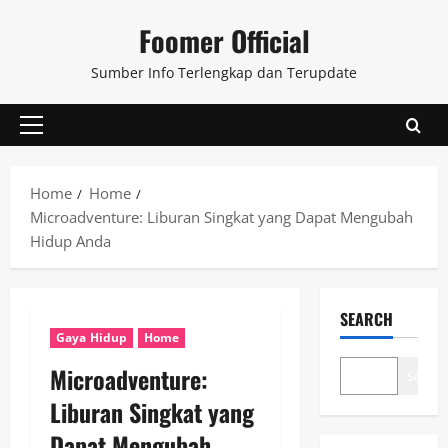
Skip
Foomer Official
to
content
Sumber Info Terlengkap dan Terupdate
Primary
Menu
Home
Home
Microadventure: Liburan Singkat yang Dapat Mengubah
Hidup Anda
SEARCH
Gaya Hidup
Home
Microadventure:
Search
Liburan Singkat yang
Dapat Mengubah