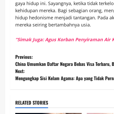
gaya hidup ini. Sayangnya, ketika tidak terk
kehidupan mereka. Bagi sebagian orang, me
hidup hedonisme menjadi tantangan. Pada akh
mereka seiring bertambahnya usia.
“Simak Juga: Agus Korban Penyiraman Air 
P
Previous:
China Umumkan Daftar Negara Bebas Visa Terbaru, 
o
Next:
s
Mengungkap Sisi Kelam Agama: Apa yang Tidak Pern
t
n
RELATED STORIES
a