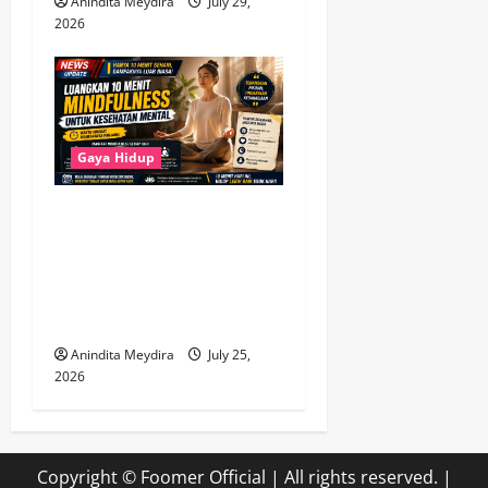
Anindita Meydira
July 29,
2026
Gaya Hidup
Luangkan 10 Menit untuk
Mindfulness, Cara
Sederhana Menjaga
Kesehatan Mental di Tengah
Kesibukan
Anindita Meydira
July 25,
2026
Copyright © Foomer Official | All rights reserved.
|