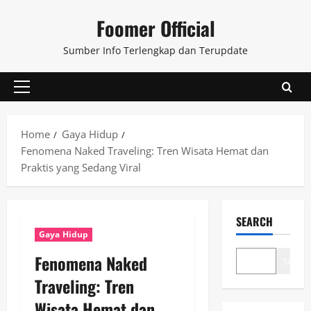
Skip
Foomer Official
to
content
Sumber Info Terlengkap dan Terupdate
Primary
Menu
Home
Gaya Hidup
Fenomena Naked Traveling: Tren Wisata Hemat dan
Praktis yang Sedang Viral
SEARCH
Gaya Hidup
Fenomena Naked
Search
Traveling: Tren
Wisata Hemat dan