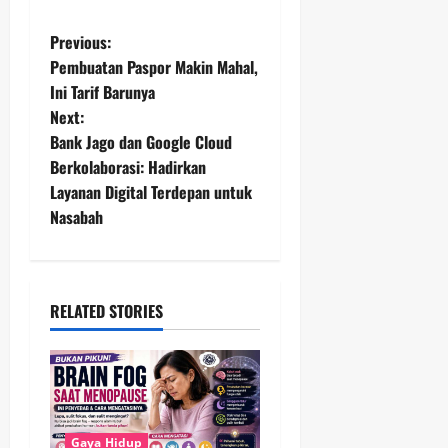
P
Previous:
Pembuatan Paspor Makin Mahal,
o
Ini Tarif Barunya
Next:
s
Bank Jago dan Google Cloud
t
Berkolaborasi: Hadirkan
Layanan Digital Terdepan untuk
n
Nasabah
a
v
RELATED STORIES
i
g
a
Gaya Hidup