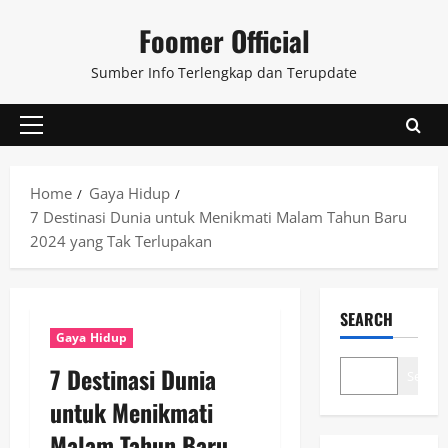
Skip
Foomer Official
to
content
Sumber Info Terlengkap dan Terupdate
Primary
Menu
Home
Gaya Hidup
7 Destinasi Dunia untuk Menikmati Malam Tahun Baru
2024 yang Tak Terlupakan
SEARCH
Gaya Hidup
7 Destinasi Dunia
Search
untuk Menikmati
Malam Tahun Baru