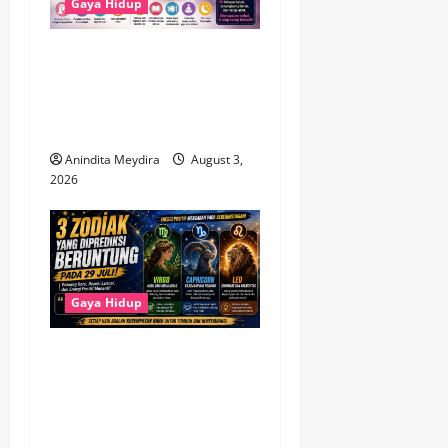
Gaya Hidup
Brain Fog Saat Menopause
Bukan Pikun, Kenali
Penyebab dan Cara
Mengatasinya
Anindita Meydira
August 3,
2026
Gaya Hidup
3 Zodiak Paling Beruntung
pada 29 Juli 2026, Virgo
hingga Capricorn Diprediksi
Dapat Peluang Baru