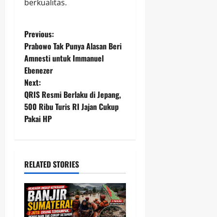
berkualitas.
P
Previous:
Prabowo Tak Punya Alasan Beri
o
Amnesti untuk Immanuel
Ebenezer
s
Next:
t
QRIS Resmi Berlaku di Jepang,
500 Ribu Turis RI Jajan Cukup
n
Pakai HP
a
v
RELATED STORIES
i
g