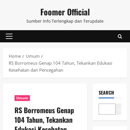
Skip
Foomer Official
to
content
Sumber Info Terlengkap dan Terupdate
Primary
Menu
Home
Umum
RS Borromeus Genap 104 Tahun, Tekankan Edukasi
Kesehatan dan Pencegahan
SEARCH
Umum
RS Borromeus Genap
Search
104 Tahun, Tekankan
Edukasi Kesehatan