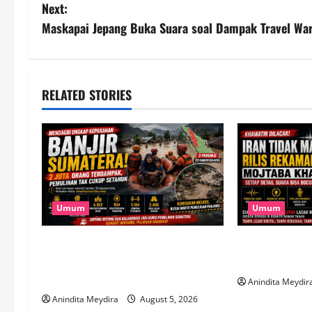
o
Next:
s
Maskapai Jepang Buka Suara soal Dampak Travel War
t
n
RELATED STORIES
a
v
i
g
Umum
Umum
a
Banjir Besar Sumatera Jadi
Takut Dilacak,
t
Bencana Terluas, Lebih dari 2 Juta
Rekaman Suar
Warga Terdampak
Anindita Meydir
i
Anindita Meydira
August 5, 2026