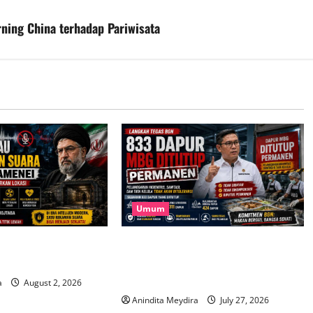
ning China terhadap Pariwisata
Umum
 Iran Tak Mau Rilis
833 Dapur MBG Ditutup Permanen,
a Mojtaba Khamenei
Langkah Tegas BGN Demi Menjaga
Kepercayaan Publik
a
August 2, 2026
Anindita Meydira
July 27, 2026