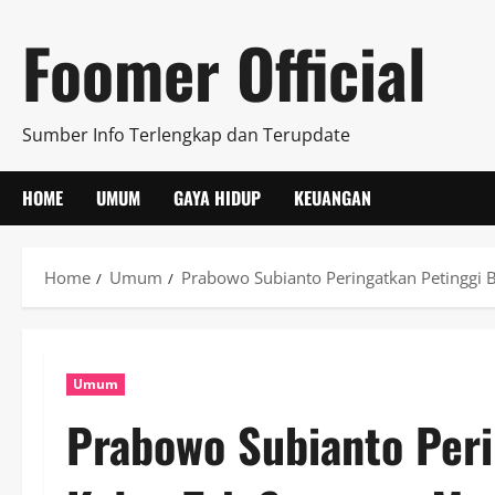
Skip
Foomer Official
to
content
Sumber Info Terlengkap dan Terupdate
HOME
UMUM
GAYA HIDUP
KEUANGAN
Home
Umum
Prabowo Subianto Peringatkan Petinggi 
Umum
Prabowo Subianto Per