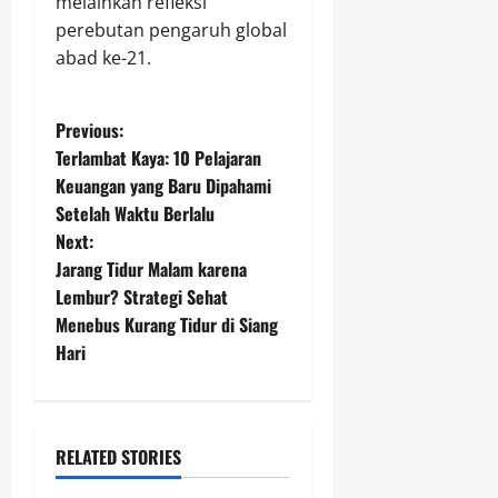
melainkan refleksi
perebutan pengaruh global
abad ke-21.
P
Previous:
Terlambat Kaya: 10 Pelajaran
o
Keuangan yang Baru Dipahami
Setelah Waktu Berlalu
s
Next:
t
Jarang Tidur Malam karena
Lembur? Strategi Sehat
n
Menebus Kurang Tidur di Siang
Hari
a
v
i
RELATED STORIES