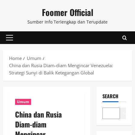
Skip
Foomer Official
to
content
Sumber Info Terlengkap dan Terupdate
Primary
Menu
Home
Umum
China dan Rusia Diam-diam Mengincar Venezuela:
Strategi Sunyi di Balik Ketegangan Global
SEARCH
Umum
China dan Rusia
Search
Diam-diam
Mengincar