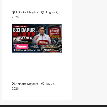
Mojtaba Khamenei
Anindita Meydira
August 2,
2026
Umum
833 Dapur MBG Ditutup
Permanen, Langkah Tegas
BGN Demi Menjaga
Kepercayaan Publik
Anindita Meydira
July 27,
2026