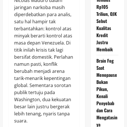
Nicolas Maduro dalam
Rp105
jaringan narkoba masih
Triliun, OJK
diperdebatkan para analis,
Sebut
satu hal hampir tak
Kualitas
terbantahkan: kontrol atas
Kredit
minyak berarti kontrol atas
Justru
masa depan Venezuela. Di
Membaik
titik inilah krisis tak lagi
bersifat domestik. Perlahan
Brain Fog
namun pasti, konflik
Saat
berubah menjadi arena
Menopause
tarik-menarik kepentingan
Bukan
global. Sementara sorotan
Pikun,
publik tertuju pada
Kenali
Washington, dua kekuatan
Penyebab
besar lain justru bergerak
dan Cara
lebih tenang, nyaris tanpa
Mengatasin
suara.
ya