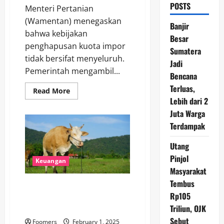
POSTS
Menteri Pertanian
(Wamentan) menegaskan
Banjir
bahwa kebijakan
Besar
penghapusan kuota impor
Sumatera
tidak bersifat menyeluruh.
Jadi
Pemerintah mengambil...
Bencana
Terluas,
Read
Read More
more
Lebih dari 2
about
Wamentan:
Juta Warga
Penghapusan
Terdampak
Kuota
Impor
Bersifat
Utang
Selektif
Pinjol
Keuangan
Masyarakat
Tembus
Jaminan Harvick Hasnul Qolbi:
Rp105
Sapi Impor Brasil 100% Bebas
PMK
Triliun, OJK
Sebut
Foomers
February 1, 2025