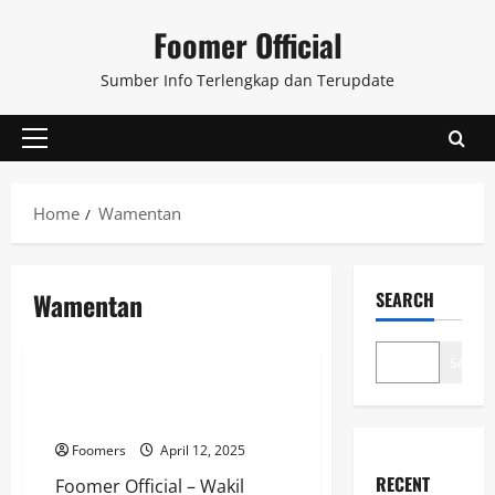
Skip
Foomer Official
to
content
Sumber Info Terlengkap dan Terupdate
Primary
Menu
Home
Wamentan
Wamentan
SEARCH
Keuangan
Search
Wamentan: Penghapusan Kuota
Impor Bersifat Selektif
Foomers
April 12, 2025
RECENT
Foomer Official – Wakil