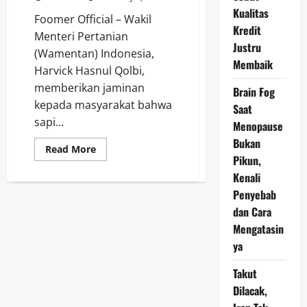
Kualitas
Foomer Official – Wakil
Kredit
Menteri Pertanian
Justru
(Wamentan) Indonesia,
Membaik
Harvick Hasnul Qolbi,
memberikan jaminan
Brain Fog
kepada masyarakat bahwa
Saat
sapi...
Menopause
Bukan
Read
Read More
more
Pikun,
about
Kenali
Jaminan
Harvick
Penyebab
Hasnul
Qolbi:
dan Cara
Sapi
Impor
Mengatasin
Brasil
100%
ya
Bebas
PMK
Takut
Dilacak,