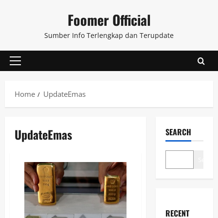
Skip
Foomer Official
to
content
Sumber Info Terlengkap dan Terupdate
Primary
Menu
Home
UpdateEmas
UpdateEmas
SEARCH
Search
RECENT