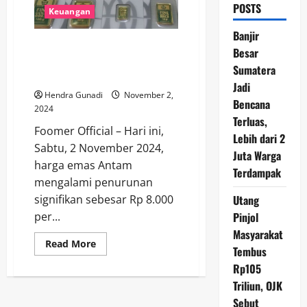
POSTS
Keuangan
Banjir
Update Harga Emas Antam:
Besar
Turun Rp 8.000 pada Sabtu, 2
Sumatera
November 2024
Jadi
Hendra Gunadi
November 2,
Bencana
2024
Terluas,
Foomer Official – Hari ini,
Lebih dari 2
Sabtu, 2 November 2024,
Juta Warga
harga emas Antam
Terdampak
mengalami penurunan
Utang
signifikan sebesar Rp 8.000
Pinjol
per...
Masyarakat
Read
Read More
Tembus
more
about
Rp105
Update
Harga
Triliun, OJK
Emas
Antam:
Sebut