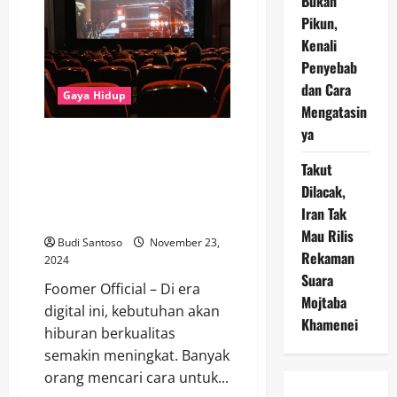
Bukan
Terbaru
Pikun,
November
2024
Kenali
Gratis
Hanya
Penyebab
di
Situs
dan Cara
Gaya Hidup
Tonton
Gratis
Mengatasin
ya
Situs Tonton Gratis Hadirkan
Solusi Nonton Film Bioskop
Takut
IDLIX Terbaru, Live Streaming
Dilacak,
LK21, dan K-Drama Tanpa Biaya
Iran Tak
Langganan
Mau Rilis
Budi Santoso
November 23,
Rekaman
2024
Suara
Foomer Official – Di era
Mojtaba
digital ini, kebutuhan akan
Khamenei
hiburan berkualitas
semakin meningkat. Banyak
orang mencari cara untuk...