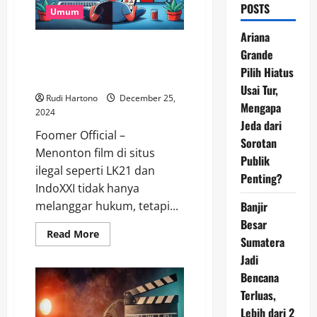
POSTS
Umum
Ariana
Bahaya Menonton Film di Situs
Grande
Ilegal: Kenali Risiko dan Pilihan
Pilih Hiatus
Aman
Usai Tur,
Rudi Hartono
December 25,
Mengapa
2024
Jeda dari
Foomer Official –
Sorotan
Menonton film di situs
Publik
ilegal seperti LK21 dan
Penting?
IndoXXI tidak hanya
Banjir
melanggar hukum, tetapi...
Besar
Read
Read More
Sumatera
more
about
Jadi
Bahaya
Menonton
Bencana
Film
di
Terluas,
Situs
Lebih dari 2
Ilegal: