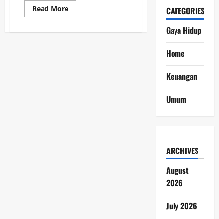
Read
Read More
CATEGORIES
more
about
Situs
Gaya Hidup
Tonton
Gratis
Hadirkan
Home
Solusi
Nonton
Film
Keuangan
Bioskop
IDLIX
Terbaru,
Live
Umum
Streaming
LK21,
dan
K-
Drama
Tanpa
Biaya
ARCHIVES
Langganan
August
2026
July 2026