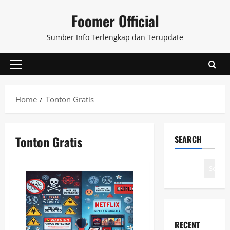
Skip
Foomer Official
to
content
Sumber Info Terlengkap dan Terupdate
Primary
Menu
Home
Tonton Gratis
Tonton Gratis
SEARCH
Search
RECENT