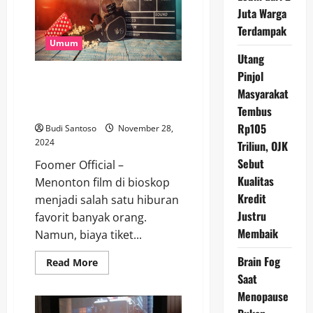
Kenali
Juta Warga
Risiko
dan
Terdampak
Pilihan
Umum
Aman
Utang
Pinjol
Nonton Film Bioskop Terbaru
Masyarakat
November 2024 Gratis Hanya di
Situs Tonton Gratis
Tembus
Rp105
Budi Santoso
November 28,
2024
Triliun, OJK
Sebut
Foomer Official –
Kualitas
Menonton film di bioskop
Kredit
menjadi salah satu hiburan
Justru
favorit banyak orang.
Membaik
Namun, biaya tiket...
Brain Fog
Read
Read More
more
Saat
about
Nonton
Menopause
Film
Bioskop