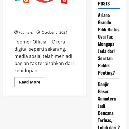
POSTS
Detoks Digital: Mengapa Kita
Ariana
Semua Butuh Istirahat dari
Grande
Media Sosial?
Pilih Hiatus
Foomers
October 5, 2024
Usai Tur,
Foomer Official – Di era
Mengapa
digital seperti sekarang,
Jeda dari
media sosial telah menjadi
Sorotan
bagian tak terpisahkan dari
Publik
kehidupan...
Penting?
Read
Read More
Banjir
more
about
Besar
Detoks
Digital:
Sumatera
Mengapa
Jadi
Kita
Semua
Bencana
Butuh
Istirahat
Terluas,
dari
Media
Lebih dari 2