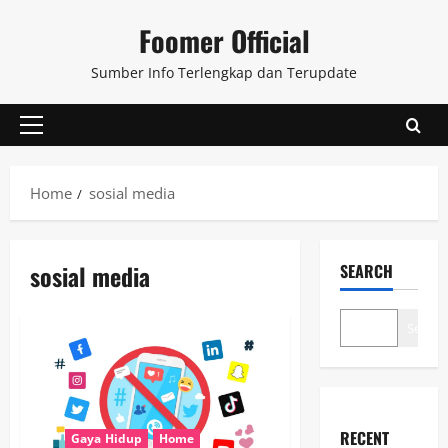
Skip
Foomer Official
to
content
Sumber Info Terlengkap dan Terupdate
Primary
Menu
Home
sosial media
sosial media
SEARCH
Search
RECENT
Gaya Hidup
Home