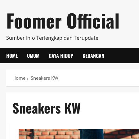
Skip
Foomer Official
to
content
Sumber Info Terlengkap dan Terupdate
HOME
UMUM
GAYA HIDUP
KEUANGAN
Home
Sneakers KW
Sneakers KW