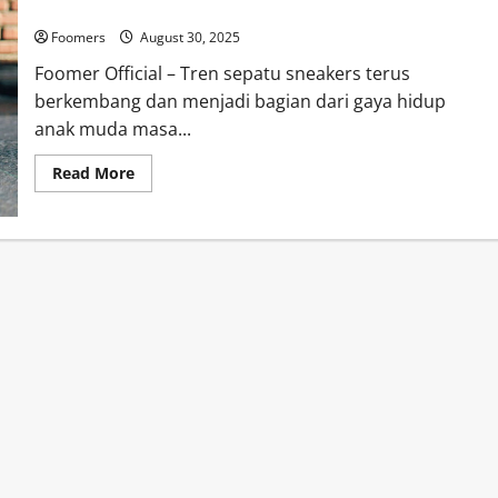
Sneakers KW Semakin Marak: Jangan Sampai Kamu Tertipu!
Foomers
August 30, 2025
Foomer Official – Tren sepatu sneakers terus
berkembang dan menjadi bagian dari gaya hidup
anak muda masa...
Read
Read More
more
about
Sneakers
KW
Semakin
Marak:
Jangan
Sampai
Kamu
Tertipu!