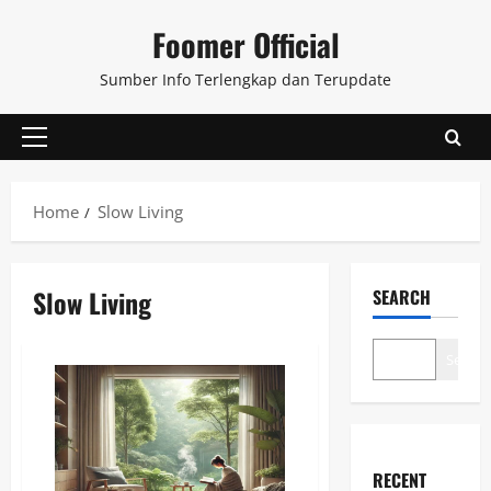
Skip
Foomer Official
to
content
Sumber Info Terlengkap dan Terupdate
Primary
Menu
Home
Slow Living
Slow Living
SEARCH
Search
RECENT