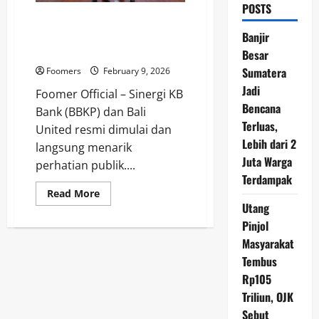
POSTS
Sinergi KB Bank (BBKP) dan Bali
United, Dorong Akuisisi
Banjir
Nasabah dan Transaksi
Besar
Sumatera
Foomers
February 9, 2026
Jadi
Foomer Official – Sinergi KB
Bencana
Bank (BBKP) dan Bali
Terluas,
United resmi dimulai dan
Lebih dari 2
langsung menarik
Juta Warga
perhatian publik....
Terdampak
Read
Read More
more
Utang
about
Sinergi
Pinjol
KB
Masyarakat
Bank
(BBKP)
Tembus
dan
Bali
Rp105
United,
Dorong
Triliun, OJK
Akuisisi
Nasabah
Sebut