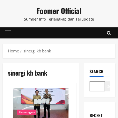
Skip
Foomer Official
to
content
Sumber Info Terlengkap dan Terupdate
Primary
Menu
Home
sinergi kb bank
sinergi kb bank
SEARCH
Search
Keuangan
RECENT