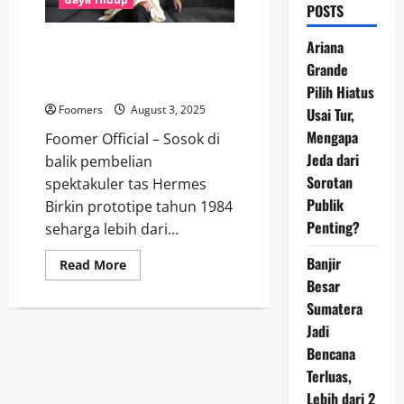
POSTS
Shinsuke Sakimoto Ungkap
Ariana
Dirinya Pembeli Tas Birkin Rp
Grande
164 Miliar
Pilih Hiatus
Foomers
August 3, 2025
Usai Tur,
Mengapa
Foomer Official – Sosok di
Jeda dari
balik pembelian
Sorotan
spektakuler tas Hermes
Publik
Birkin prototipe tahun 1984
Penting?
seharga lebih dari...
Banjir
Read
Read More
more
Besar
about
Shinsuke
Sumatera
Sakimoto
Ungkap
Jadi
Dirinya
Bencana
Pembeli
Tas
Terluas,
Birkin
Rp
Lebih dari 2
164