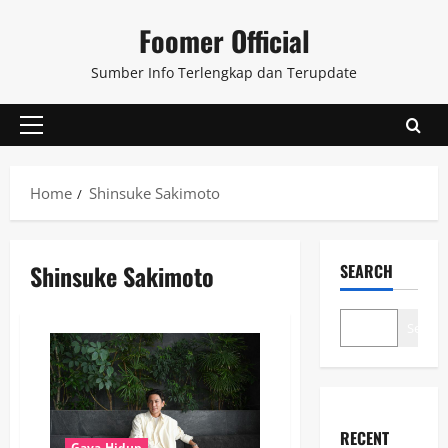
Skip
Foomer Official
to
content
Sumber Info Terlengkap dan Terupdate
Primary
Menu
Home
Shinsuke Sakimoto
Shinsuke Sakimoto
SEARCH
Search
RECENT
Gaya Hidup