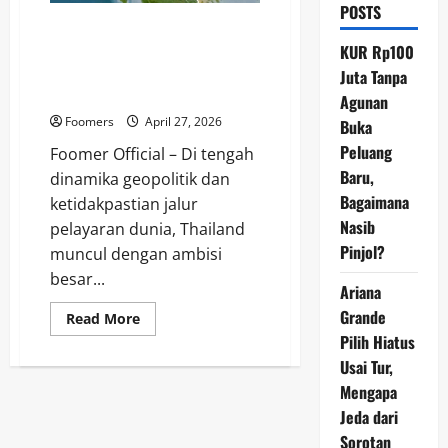
POSTS
Ambisi Besar Thailand:
Megaproyek Land Bridge Siap
KUR Rp100
Menantang Dominasi Selat
Juta Tanpa
Malaka
Agunan
Foomers
April 27, 2026
Buka
Peluang
Foomer Official – Di tengah
Baru,
dinamika geopolitik dan
Bagaimana
ketidakpastian jalur
Nasib
pelayaran dunia, Thailand
Pinjol?
muncul dengan ambisi
besar...
Ariana
Grande
Read
Read More
more
Pilih Hiatus
about
Ambisi
Usai Tur,
Besar
Thailand:
Mengapa
Megaproyek
Jeda dari
Land
Bridge
Sorotan
Siap