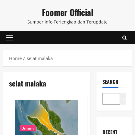
Skip
Foomer Official
to
content
Sumber Info Terlengkap dan Terupdate
Primary
Menu
Home
selat malaka
selat malaka
SEARCH
Search
Umum
RECENT