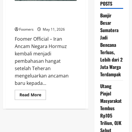
POSTS
Iran Ancam Negara Pendukung
Sanksi AS, Selat Hormuz
Banjir
Kembali Jadi Titik Panas Dunia
Besar
Sumatera
Foomers
May 11, 2026
Jadi
Foomer Official – Iran
Bencana
Ancam Negara Hormuz
Terluas,
kembali menjadi
Lebih dari 2
pembahasan hangat
Juta Warga
setelah Teheran
Terdampak
mengeluarkan ancaman
baru kepada...
Utang
Pinjol
Read
Read More
more
Masyarakat
about
Iran
Tembus
Ancam
Rp105
Negara
Pendukung
Triliun, OJK
Sanksi
AS,
Sebut
Selat