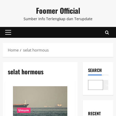
Skip
Foomer Official
to
content
Sumber Info Terlengkap dan Terupdate
Primary
Menu
Home
selat hormous
selat hormous
SEARCH
Search
Umum
RECENT