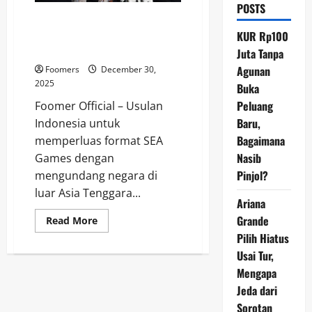
POSTS
Pengamat Malaysia Kritik
Usulan Indonesia Ajak Australia
KUR Rp100
dan Selandia Baru di SEA Games
Juta Tanpa
Agunan
Foomers
December 30,
2025
Buka
Peluang
Foomer Official – Usulan
Baru,
Indonesia untuk
Bagaimana
memperluas format SEA
Nasib
Games dengan
Pinjol?
mengundang negara di
luar Asia Tenggara...
Ariana
Grande
Read
Read More
more
Pilih Hiatus
about
Pengamat
Usai Tur,
Malaysia
Kritik
Mengapa
Usulan
Indonesia
Jeda dari
Ajak
Sorotan
Australia