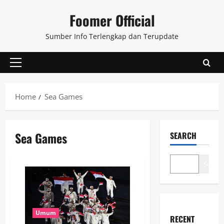
Skip
Foomer Official
to
content
Sumber Info Terlengkap dan Terupdate
Primary
Menu
Home
Sea Games
Sea Games
SEARCH
Search
Umum
RECENT