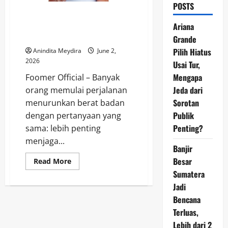
POSTS
Diet atau Olahraga, Mana yang
Lebih Efektif untuk Menurunkan
Ariana
Berat Badan?
Grande
Pilih Hiatus
Anindita Meydira
June 2,
2026
Usai Tur,
Mengapa
Foomer Official – Banyak
Jeda dari
orang memulai perjalanan
Sorotan
menurunkan berat badan
Publik
dengan pertanyaan yang
Penting?
sama: lebih penting
menjaga...
Banjir
Besar
Read
Read More
more
Sumatera
about
Diet
Jadi
atau
Olahraga,
Bencana
Mana
yang
Terluas,
Lebih
Lebih dari 2
Efektif