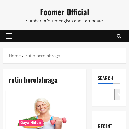
Skip
Foomer Official
to
content
Sumber Info Terlengkap dan Terupdate
Primary
Menu
Home
rutin berolahraga
rutin berolahraga
SEARCH
Search
Gaya Hidup
RECENT