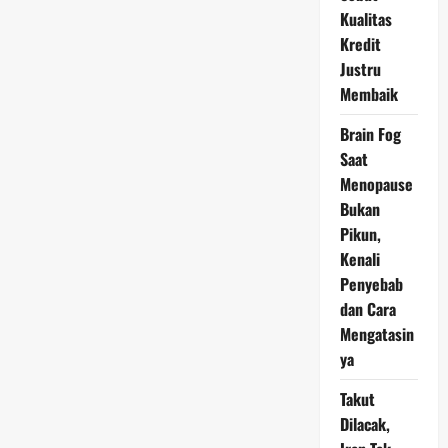
Banyak
Orang
Kualitas
Batal
Kredit
Beli
Rumah
Justru
Gara-
gara
Membaik
Program
Rumah
Gratis
Brain Fog
Saat
Menopause
Bukan
Pikun,
Kenali
Penyebab
dan Cara
Mengatasin
ya
Takut
Dilacak,