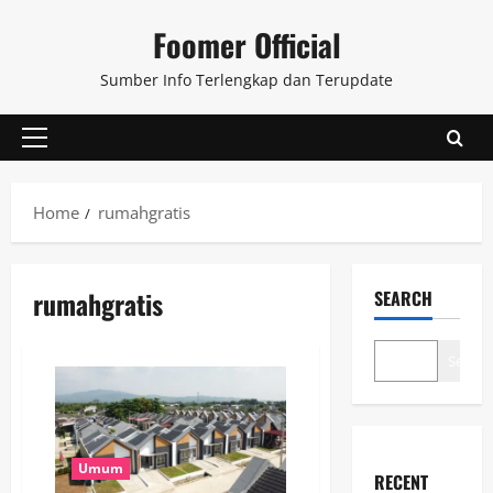
Skip
Foomer Official
to
content
Sumber Info Terlengkap dan Terupdate
Primary
Menu
Home
rumahgratis
rumahgratis
SEARCH
Search
Umum
RECENT