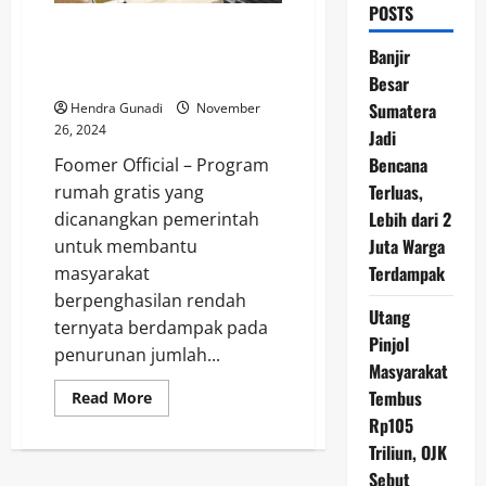
POSTS
Ara Ungkap Penyebab Banyak
Orang Batal Beli Rumah Gara-
Banjir
gara Program Rumah Gratis
Besar
Sumatera
Hendra Gunadi
November
26, 2024
Jadi
Bencana
Foomer Official – Program
Terluas,
rumah gratis yang
Lebih dari 2
dicanangkan pemerintah
Juta Warga
untuk membantu
Terdampak
masyarakat
berpenghasilan rendah
Utang
ternyata berdampak pada
Pinjol
penurunan jumlah...
Masyarakat
Tembus
Read
Read More
more
Rp105
about
Ara
Triliun, OJK
Ungkap
Penyebab
Sebut