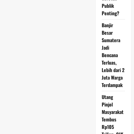
Kecanduan
Lagu
Publik
APT,
Penting?
Rose
BLACKPINK
Minta
Banjir
Maaf
ke
Besar
Sang
Ibu
Sumatera
Jadi
Bencana
Terluas,
Lebih dari 2
Juta Warga
Terdampak
Utang
Pinjol
Masyarakat
Tembus
Rp105