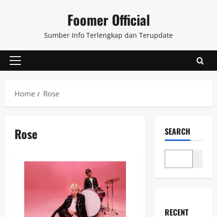
Skip
Foomer Official
to
content
Sumber Info Terlengkap dan Terupdate
Primary
Menu
Home
Rose
Rose
SEARCH
Search
RECENT