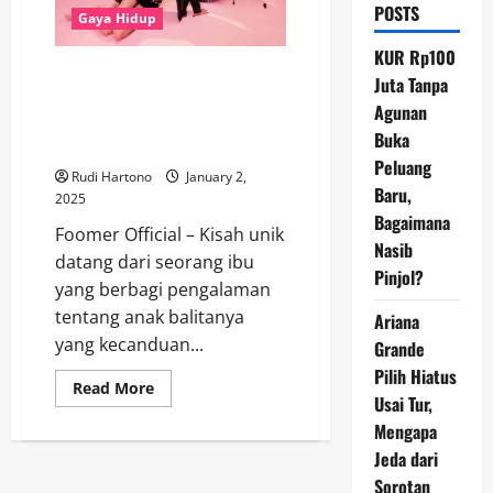
POSTS
Gaya Hidup
KUR Rp100
Kisah Anak Balita yang
Juta Tanpa
Kecanduan Lagu APT, Rose
Agunan
BLACKPINK Minta Maaf ke Sang
Buka
Ibu
Peluang
Rudi Hartono
January 2,
Baru,
2025
Bagaimana
Foomer Official – Kisah unik
Nasib
datang dari seorang ibu
Pinjol?
yang berbagi pengalaman
tentang anak balitanya
Ariana
yang kecanduan...
Grande
Pilih Hiatus
Read
Read More
Usai Tur,
more
about
Mengapa
Kisah
Anak
Jeda dari
Balita
yang
Sorotan