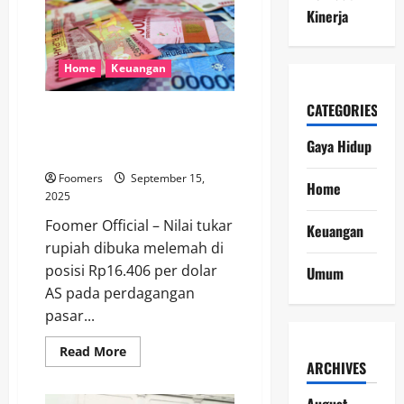
Purbaya
Kinerja
Angkat
Bicara
soal
Gugatan
Tutut
Home
Keuangan
Soeharto
terhadap
Menkeu
CATEGORIES
Rupiah Melemah ke Rp16.406
per Dolar AS, Investor Tunggu
Gaya Hidup
Hasil RDG BI
Foomers
September 15,
Home
2025
Foomer Official – Nilai tukar
Keuangan
rupiah dibuka melemah di
posisi Rp16.406 per dolar
Umum
AS pada perdagangan
pasar...
Read
Read More
more
ARCHIVES
about
Rupiah
Melemah