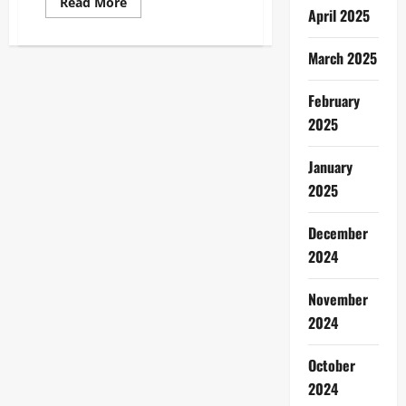
Read
Read More
April 2025
more
about
Rupiah
Menguat
March 2025
di
Tengah
Reshuffle
February
Kabinet
Prabowo:
2025
Pasar
Bereaksi
Hati-
January
Hati
2025
December
2024
November
2024
October
2024