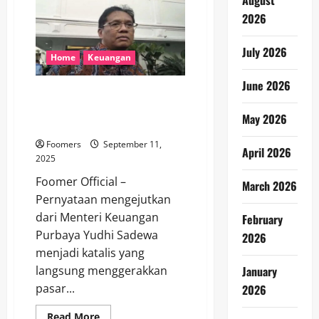
August
ke
2026
Rp16.406
per
Dolar
AS,
July 2026
Investor
Home
Keuangan
Tunggu
Hasil
June 2026
RDG
Sinyal Positif Dari Purbaya
BI
Dorong Saham Bank Merah
May 2026
Meroket
Foomers
September 11,
April 2026
2025
Foomer Official –
March 2026
Pernyataan mengejutkan
dari Menteri Keuangan
February
Purbaya Yudhi Sadewa
2026
menjadi katalis yang
January
langsung menggerakkan
pasar...
2026
Read
Read More