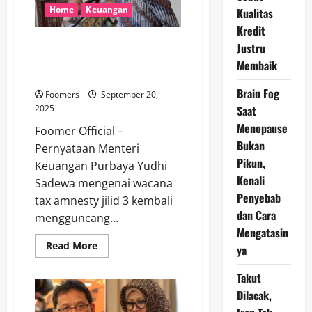
Masalah
Home
Keuangan
Kualitas
Utama
Pembelian
Kredit
Rumah
Purbaya Soal Tax Amnesty Jilid
Justru
MBR
3: Celah Kibul dan Masa Depan
Membaik
Kebijakan Pajak Indonesia
Brain Fog
Foomers
September 20,
2025
Saat
Menopause
Foomer Official –
Bukan
Pernyataan Menteri
Pikun,
Keuangan Purbaya Yudhi
Kenali
Sadewa mengenai wacana
Penyebab
tax amnesty jilid 3 kembali
dan Cara
mengguncang...
Mengatasin
Read
Read More
ya
more
about
Purbaya
Takut
Soal
Tax
Dilacak,
Amnesty