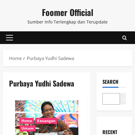
Skip
Foomer Official
to
content
Sumber Info Terlengkap dan Terupdate
Primary
Menu
Home
Purbaya Yudhi Sadewa
Purbaya Yudhi Sadewa
SEARCH
Search
Home
Keuangan
Umum
RECENT