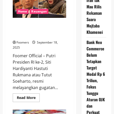
Iran Tak
Jilid
3:
Mau Rilis
Celah
Kibul
Home
Keuangan
Rekaman
dan
Masa
Suara
Depan
Anak Buah Purbaya Angkat
Mojtaba
Kebijakan
Pajak
Bicara soal Gugatan Tutut
Khamenei
Indonesia
Soeharto terhadap Menkeu
Bank Neo
Foomers
September 18,
2025
Commerce
Belum
Foomer Official – Putri
Tetapkan
Presiden RI ke-2, Siti
Target
Hardiyanti Hastuti
Modal Rp 6
Rukmana atau Tutut
Triliun,
Soeharto, resmi
Fokus
melayangkan gugatan...
Tunggu
Read
Read More
Aturan OJK
more
about
dan
Anak
Buah
Perkuat