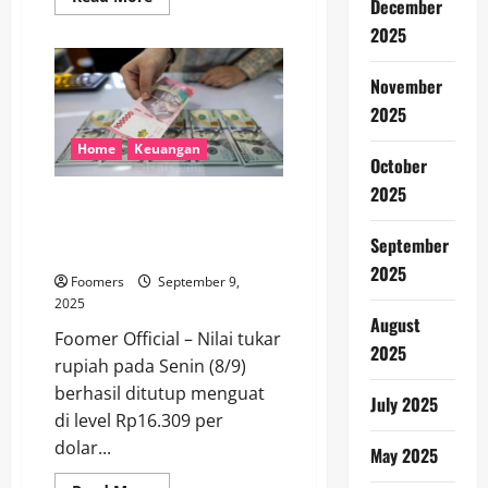
December
more
about
2025
Sinyal
Positif
Dari
November
Purbaya
Dorong
2025
Saham
Bank
Merah
Home
Keuangan
October
Meroket
2025
Rupiah Menguat di Tengah
Reshuffle Kabinet Prabowo:
September
Pasar Bereaksi Hati-Hati
2025
Foomers
September 9,
2025
August
Foomer Official – Nilai tukar
2025
rupiah pada Senin (8/9)
berhasil ditutup menguat
July 2025
di level Rp16.309 per
dolar...
May 2025