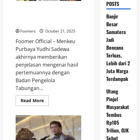
POSTS
Menkeu Purbaya Yudhi Sadewa
Pastikan SLIK Bukan Masalah
Banjir
Utama Pembelian Rumah MBR
Besar
Sumatera
Foomers
October 21, 2025
Jadi
Foomer Official – Menkeu
Bencana
Purbaya Yudhi Sadewa
Terluas,
akhirnya memberikan
Lebih dari 2
penjelasan mengenai hasil
Juta Warga
pertemuannya dengan
Terdampak
Badan Pengelola
Tabungan...
Utang
Pinjol
Read
Read More
more
Masyarakat
about
Menkeu
Tembus
Purbaya
Rp105
Yudhi
Sadewa
Triliun, OJK
Pastikan
SLIK
Sebut
Bukan