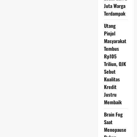
Wisata
Juta Warga
Dunia
Kembali
Terdampak
Tertuju
ke
Utang
Indonesia
Pinjol
Masyarakat
Tembus
Rp105
Triliun, OJK
Sebut
Kualitas
Kredit
Justru
Membaik
Brain Fog
Saat
Menopause