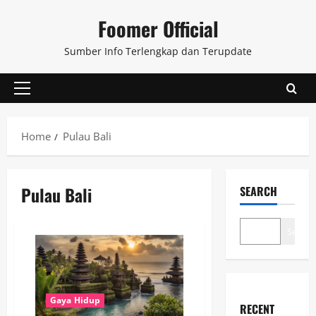
Skip
Foomer Official
to
content
Sumber Info Terlengkap dan Terupdate
Primary
Menu
Home
Pulau Bali
Pulau Bali
SEARCH
Search
Gaya Hidup
RECENT