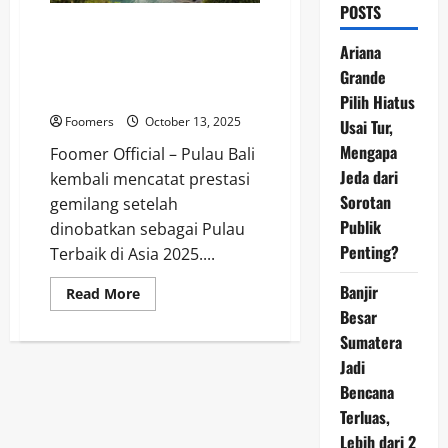
POSTS
Pulau Bali Dinobatkan Sebagai
Pulau Terbaik di Asia 2025,
Ariana
Wisata Dunia Kembali Tertuju ke
Grande
Indonesia
Pilih Hiatus
Foomers
October 13, 2025
Usai Tur,
Mengapa
Foomer Official – Pulau Bali
Jeda dari
kembali mencatat prestasi
Sorotan
gemilang setelah
Publik
dinobatkan sebagai Pulau
Penting?
Terbaik di Asia 2025....
Banjir
Read
Read More
more
Besar
about
Pulau
Sumatera
Bali
Dinobatkan
Jadi
Sebagai
Bencana
Pulau
Terbaik
Terluas,
di
Asia
Lebih dari 2
2025,