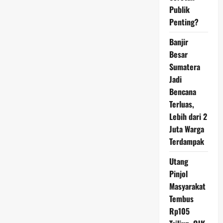
Habisi
Publik
Nyawa
PSK
Penting?
di
Hotel
Akibat
Banjir
Ejekan
Gemuk
Besar
Sumatera
Jadi
Bencana
Terluas,
Lebih dari 2
Juta Warga
Terdampak
Utang
Pinjol
Masyarakat
Tembus
Rp105