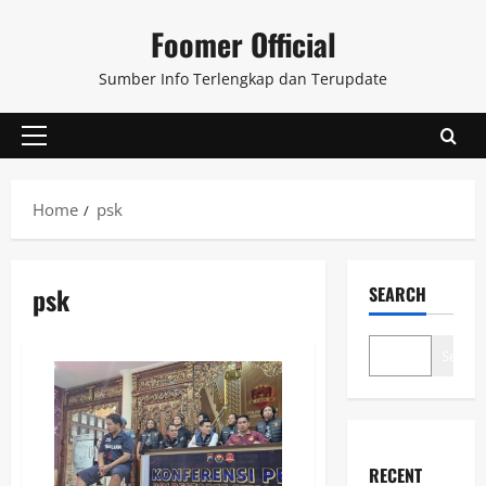
Skip
Foomer Official
to
content
Sumber Info Terlengkap dan Terupdate
Primary
Menu
Home
psk
psk
SEARCH
Search
RECENT