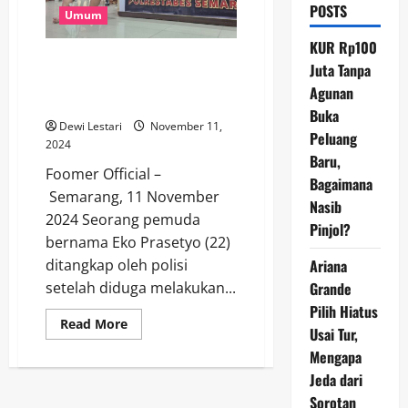
POSTS
Umum
KUR Rp100
Pemuda di Semarang Tega
Juta Tanpa
Habisi Nyawa PSK di Hotel
Agunan
Akibat Ejekan Gemuk
Buka
Dewi Lestari
November 11,
Peluang
2024
Baru,
Foomer Official –
Bagaimana
Semarang, 11 November
Nasib
2024 Seorang pemuda
Pinjol?
bernama Eko Prasetyo (22)
Ariana
ditangkap oleh polisi
Grande
setelah diduga melakukan...
Pilih Hiatus
Read
Read More
Usai Tur,
more
about
Mengapa
Pemuda
di
Jeda dari
Semarang
Tega
Sorotan