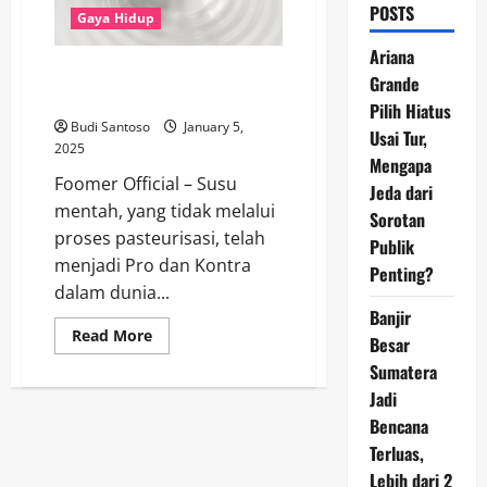
POSTS
Gaya Hidup
Ariana
Pro dan Kontra Susu Mentah
Grande
untuk Kesehatan Tubuh Anda
Pilih Hiatus
Budi Santoso
January 5,
Usai Tur,
2025
Mengapa
Foomer Official – Susu
Jeda dari
mentah, yang tidak melalui
Sorotan
proses pasteurisasi, telah
Publik
menjadi Pro dan Kontra
Penting?
dalam dunia...
Banjir
Read
Read More
Besar
more
about
Sumatera
Pro
dan
Jadi
Kontra
Bencana
Susu
Mentah
Terluas,
untuk
Kesehatan
Lebih dari 2
Tubuh