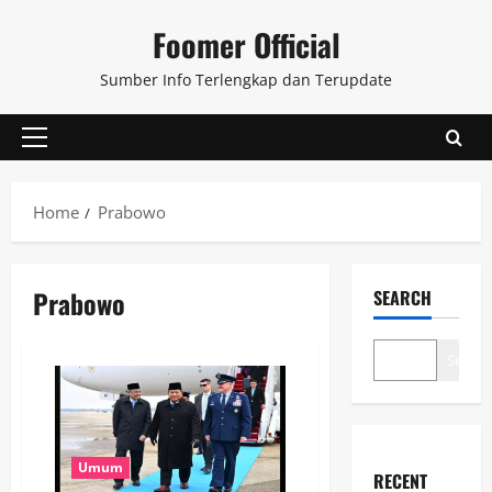
Skip
Foomer Official
to
content
Sumber Info Terlengkap dan Terupdate
Primary
Menu
Home
Prabowo
Prabowo
SEARCH
Search
Umum
RECENT