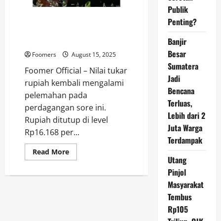
Jadi
Ujian
Publik
Diplomasi
Rupiah Lesu ke Rp16.168 Usai
Penting?
Baru
Indonesia
Prabowo Umumkan Rancangan
APBN 2026
Banjir
Besar
Foomers
August 15, 2025
Sumatera
Foomer Official – Nilai tukar
Jadi
rupiah kembali mengalami
Bencana
pelemahan pada
Terluas,
perdagangan sore ini.
Lebih dari 2
Rupiah ditutup di level
Juta Warga
Rp16.168 per...
Terdampak
Read
Read More
more
Utang
about
Pinjol
Rupiah
Lesu
Masyarakat
ke
Rp16.168
Tembus
Usai
Prabowo
Rp105
Umumkan
Rancangan