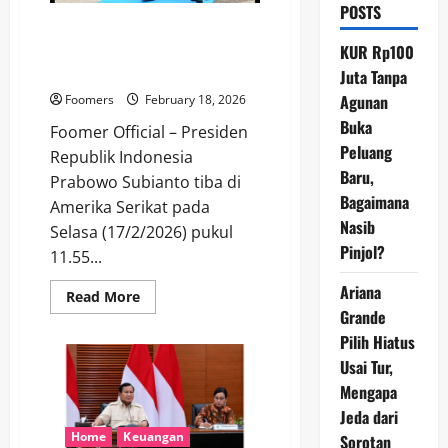
POSTS
Prabowo Tiba di AS, Pertemuan
dengan Donald Trump Jadi Ujian
KUR Rp100
Diplomasi Baru Indonesia
Juta Tanpa
Agunan
Foomers
February 18, 2026
Buka
Foomer Official – Presiden
Peluang
Republik Indonesia
Baru,
Prabowo Subianto tiba di
Bagaimana
Amerika Serikat pada
Nasib
Selasa (17/2/2026) pukul
Pinjol?
11.55...
Ariana
Read
Read More
more
Grande
about
Prabowo
Pilih Hiatus
Tiba
Usai Tur,
di
AS,
Mengapa
Pertemuan
dengan
Jeda dari
Donald
Trump
Home
Keuangan
Sorotan