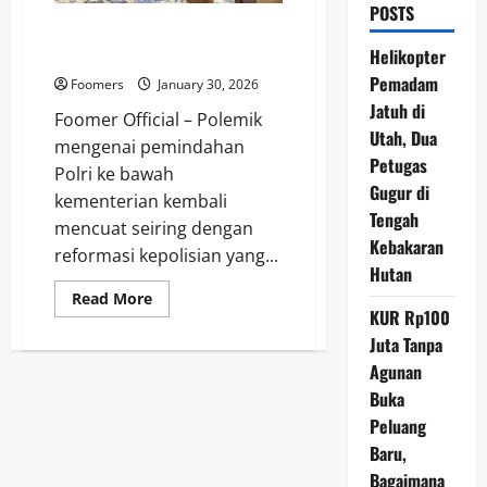
POSTS
Polri di Bawah Kementerian
Baru: Inefisiensi dan Birokratis
Helikopter
Pemadam
Foomers
January 30, 2026
Jatuh di
Foomer Official – Polemik
Utah, Dua
mengenai pemindahan
Petugas
Polri ke bawah
Gugur di
kementerian kembali
Tengah
mencuat seiring dengan
Kebakaran
reformasi kepolisian yang...
Hutan
Read
Read More
more
KUR Rp100
about
Juta Tanpa
Polri
di
Agunan
Bawah
Kementerian
Buka
Baru:
Inefisiensi
Peluang
dan
Birokratis
Baru,
Bagaimana