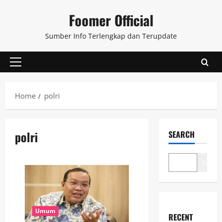
Skip
Foomer Official
to
content
Sumber Info Terlengkap dan Terupdate
Primary
Menu
Home
polri
polri
SEARCH
Search
Umum
RECENT