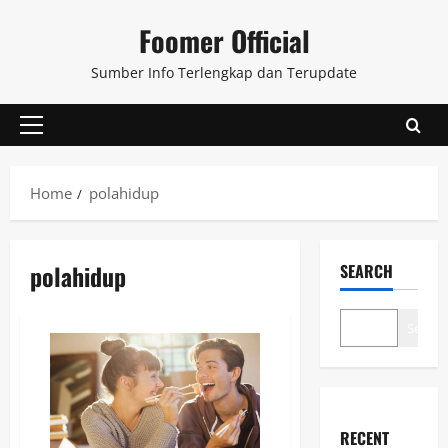
Skip
Foomer Official
to
content
Sumber Info Terlengkap dan Terupdate
Primary
Menu
Home
polahidup
polahidup
SEARCH
Search
RECENT