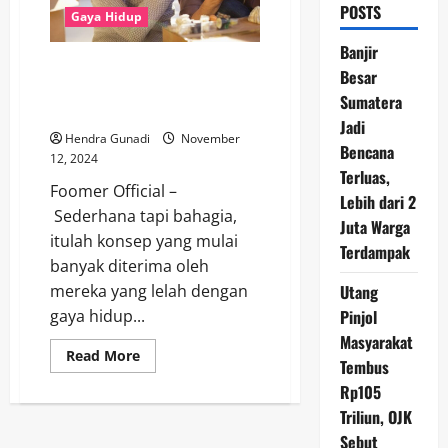
POSTS
Gaya Hidup
Banjir
Sederhana Tapi Bahagia:
Besar
Mengapa Gaya Hidup “Miskin”
Sumatera
Lebih Memuaskan?
Jadi
Hendra Gunadi
November
Bencana
12, 2024
Terluas,
Foomer Official –
Lebih dari 2
Sederhana tapi bahagia,
Juta Warga
itulah konsep yang mulai
Terdampak
banyak diterima oleh
Utang
mereka yang lelah dengan
Pinjol
gaya hidup...
Masyarakat
Read
Read More
Tembus
more
about
Rp105
Sederhana
Tapi
Triliun, OJK
Bahagia:
Mengapa
Sebut