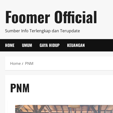
Skip
Foomer Official
to
content
Sumber Info Terlengkap dan Terupdate
HOME
UMUM
GAYA HIDUP
KEUANGAN
Home
PNM
PNM