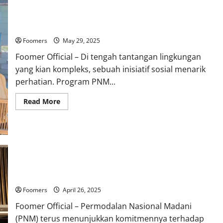
Bisnis Daur Ulang: PNM Bantu Warga Ubah Sampah Jadi
Berkah
Foomers
May 29, 2025
Foomer Official – Di tengah tantangan lingkungan
yang kian kompleks, sebuah inisiatif sosial menarik
perhatian. Program PNM...
Read
Read More
more
about
Bisnis
Daur
Ulang:
PNM
Bantu
Warga
Ubah
Sampah
PNM Bangun Ruang Pintar, Dorong Akses Pendidikan Merata
Jadi
Berkah
Foomers
April 26, 2025
Foomer Official – Permodalan Nasional Madani
(PNM) terus menunjukkan komitmennya terhadap