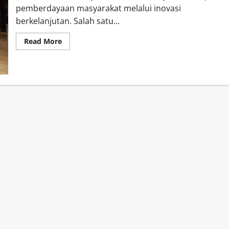
pemberdayaan masyarakat melalui inovasi
berkelanjutan. Salah satu...
Read
Read More
more
about
PNM
Bangun
Ruang
Pintar,
Dorong
Akses
Pendidikan
Merata