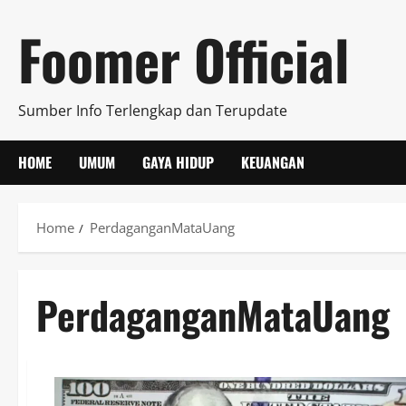
Skip
Foomer Official
to
content
Sumber Info Terlengkap dan Terupdate
HOME
UMUM
GAYA HIDUP
KEUANGAN
Home
PerdaganganMataUang
PerdaganganMataUang