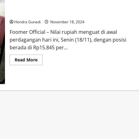
Nilai Rupiah Menguat ke Rp15.845 per Dolar AS Pagi Ini
Hendra Gunadi
November 18, 2024
Foomer Official – Nilai rupiah menguat di awal
perdagangan hari ini, Senin (18/11), dengan posisi
berada di Rp15.845 per...
Read
Read More
more
about
Nilai
Rupiah
Menguat
ke
Rp15.845
per
Dolar
AS
Pagi
Ini