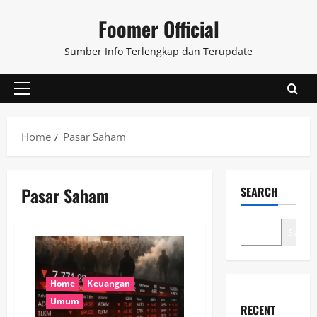
Skip
Foomer Official
to
content
Sumber Info Terlengkap dan Terupdate
Primary
Menu
Home
Pasar Saham
Pasar Saham
SEARCH
Search
Home
Keuangan
Umum
RECENT