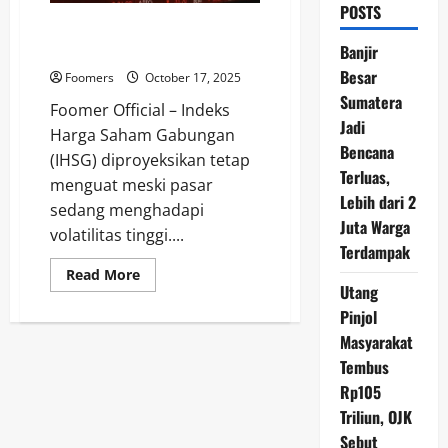
POSTS
Prospek IHSG: Meningkat di
Tengah Gejolak Pasar
Banjir
Besar
Foomers
October 17, 2025
Sumatera
Foomer Official – Indeks
Jadi
Harga Saham Gabungan
Bencana
(IHSG) diproyeksikan tetap
Terluas,
menguat meski pasar
Lebih dari 2
sedang menghadapi
Juta Warga
volatilitas tinggi....
Terdampak
Read
Read More
more
Utang
about
Pinjol
Prospek
IHSG:
Masyarakat
Meningkat
di
Tembus
Tengah
Gejolak
Rp105
Pasar
Triliun, OJK
Sebut