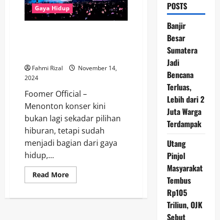
POSTS
Gaya Hidup
Banjir
Tren Nonton Konser Kini Jadi
Besar
Bagian dari Gaya Hidup Warga
Sumatera
RI yang Butuh Hiburan
Jadi
Fahmi Rizal
November 14,
Bencana
2024
Terluas,
Foomer Official –
Lebih dari 2
Menonton konser kini
Juta Warga
bukan lagi sekadar pilihan
Terdampak
hiburan, tetapi sudah
Utang
menjadi bagian dari gaya
Pinjol
hidup,...
Masyarakat
Read
Read More
Tembus
more
about
Rp105
Tren
Nonton
Triliun, OJK
Konser
Kini
Sebut