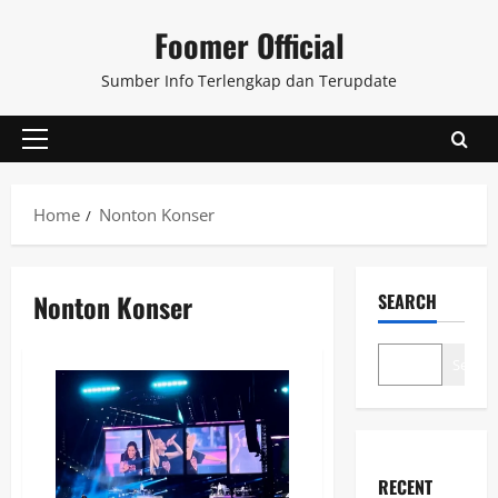
Skip
Foomer Official
to
content
Sumber Info Terlengkap dan Terupdate
Primary
Menu
Home
Nonton Konser
Nonton Konser
SEARCH
Search
RECENT