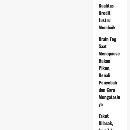
Jadi
Kualitas
Bagian
dari
Kredit
Gaya
Hidup
Justru
Warga
RI
Membaik
yang
Butuh
Hiburan
Brain Fog
Saat
Menopause
Bukan
Pikun,
Kenali
Penyebab
dan Cara
Mengatasin
ya
Takut
Dilacak,