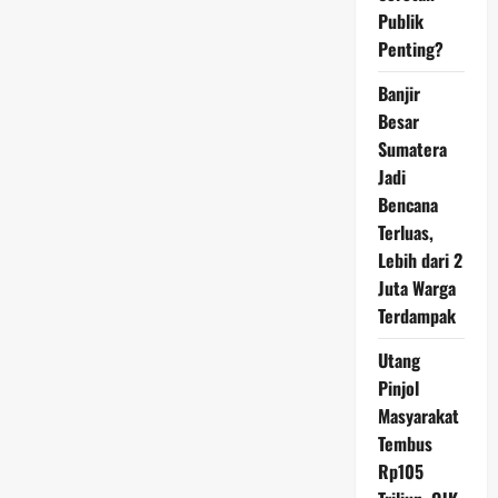
Rencanakan
Peleburan
Publik
7
Penting?
BUMN
Karya,
Ini
Banjir
Daftarnya
Besar
Sumatera
Jadi
Bencana
Terluas,
Lebih dari 2
Juta Warga
Terdampak
Utang
Pinjol
Masyarakat
Tembus
Rp105