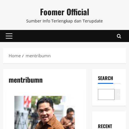
Skip
Foomer Official
to
content
Sumber Info Terlengkap dan Terupdate
Primary
Menu
Home
mentribumn
mentribumn
SEARCH
Search
RECENT