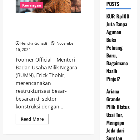
POSTS
Keuangan
KUR Rp100
Erick Thohir Rencanakan
Juta Tanpa
Peleburan 7 BUMN Karya, Ini
Agunan
Daftarnya
Buka
Hendra Gunadi
November
Peluang
16, 2024
Baru,
Foomer Official – Menteri
Bagaimana
Badan Usaha Milik Negara
Nasib
(BUMN), Erick Thohir,
Pinjol?
merencanakan
Ariana
restrukturisasi besar-
Grande
besaran di sektor
Pilih Hiatus
konstruksi dengan...
Usai Tur,
Read
Read More
Mengapa
more
about
Jeda dari
Erick
Thohir
Sorotan